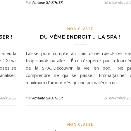
Par
Améline GAUTHIER
30 décembre 20
NON CLASSÉ
SER !
DU MÊME ENDROIT … LA SPA !
ai eu la
Laissé pour compte au coin d’une rue…Errer sa
e 12 mai
trop savoir où aller… Être récupérer par la fourriè
hoses se
de la SPA…Découvrir la vie en box… Ne p
naliser.
comprendre se qui se passe… Emmagasiner 
maximum d’amour dès qu’une animalière a un…
 août 2022
Par
Améline GAUTHIER
20 novembre 20
NON CLASSÉ