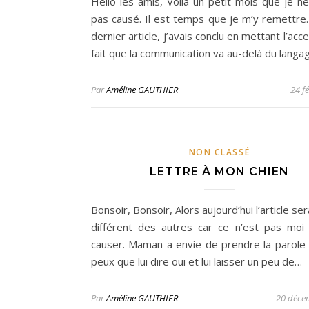
Hello les amis, Voila un petit mois que je ne
pas causé. Il est temps que je m’y remettre.
dernier article, j’avais conclu en mettant l’acce
fait que la communication va au-delà du lang
Par
Améline GAUTHIER
24 f
NON CLASSÉ
LETTRE À MON CHIEN
Bonsoir, Bonsoir, Alors aujourd’hui l’article se
différent des autres car ce n’est pas moi 
causer. Maman a envie de prendre la parole 
peux que lui dire oui et lui laisser un peu de…
Par
Améline GAUTHIER
20 déce