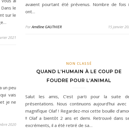
 vous ai
avaient pourtant été prévenus. Nombre de fois i
 Dans le
ont…
nt sur le
age…
Par
Améline GAUTHIER
15 janvier 2
évrier 2021
NON CLASSÉ
QUAND L’HUMAIN À LE COUP DE
FOUDRE POUR L’ANIMAL
ra un peu
qui vais
Salut les amis, C’est parti pour la suite d
et je ne
présentations. Nous continuons aujourd’hui avec 
magnifique Olaf ! Regardez-moi cette bouille d’amo
!! Olaf a bientôt 2 ans et demi. Retrouvé dans s
mbre 2020
excréments, il a été retiré de sa…