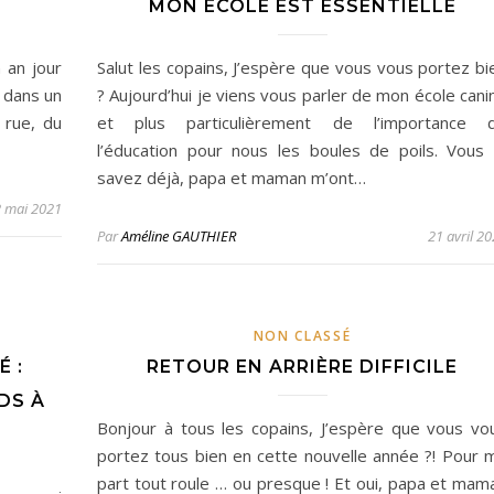
MON ÉCOLE EST ESSENTIELLE
 an jour
Salut les copains, J’espère que vous vous portez bi
s dans un
? Aujourd’hui je viens vous parler de mon école cani
 rue, du
et plus particulièrement de l’importance 
l’éducation pour nous les boules de poils. Vous 
savez déjà, papa et maman m’ont…
 mai 2021
Par
Améline GAUTHIER
21 avril 2
NON CLASSÉ
É :
RETOUR EN ARRIÈRE DIFFICILE
DS À
Bonjour à tous les copains, J’espère que vous vo
portez tous bien en cette nouvelle année ?! Pour 
part tout roule … ou presque ! Et oui, papa et mam