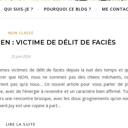
QUI SUIS-JE ?
POURQUOI CE BLOG ?
ME CONTA
NON CLASSÉ
N : VICTIME DE DÉLIT DE FACIÈS
25 juin 2024
mmes victimes de délit de faciès depuis la nuit des temps et q
trer que NON, nous ne sommes pas des chiens méchants, ce
ment pas qu’à nous… Ce nouvel article pour vous parler de Jo
ie, avec de l’énergie à revendre et un caractère bien affirmé. T
jours une rencontre brusque, avec les doux grognements qu’on no
ment.Joy est une copine à part…
LIRE LA SUITE