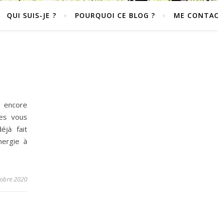
QUI SUIS-JE ?
POURQUOI CE BLOG ?
ME CONTA
s encore
res vous
éjà fait
ergie à
tobre 2020