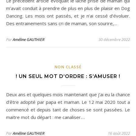
Le précédent article évoquait le lâché prise de maman qui
m’avait conduit à prendre de plus en plus de plaisir en Dog
Dancing. Les mois ont passés, et je n’ai cessé d’évoluer.
Des entrainements sans cri de maman, son sourire,…
Par
Améline GAUTHIER
30 décembre 2022
NON CLASSÉ
! UN SEUL MOT D’ORDRE : S’AMUSER !
Deux ans et quelques mois maintenant que j’ai eu la chance
d’être adopté par papa et maman. Le 12 mai 2020 tout a
commencé et depuis tant de choses se sont passées. Le
maitre mot du départ : me canaliser.…
Par
Améline GAUTHIER
16 août 2022